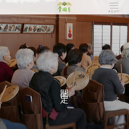
メニュー
開
催
予
定