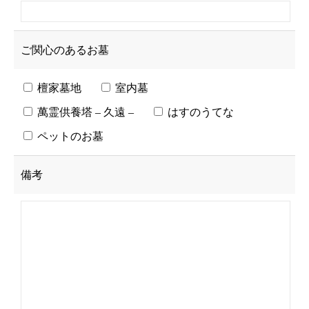
ご関心のあるお墓
檀家墓地
室内墓
萬霊供養塔 – 久遠 –
はすのうてな
ペットのお墓
備考