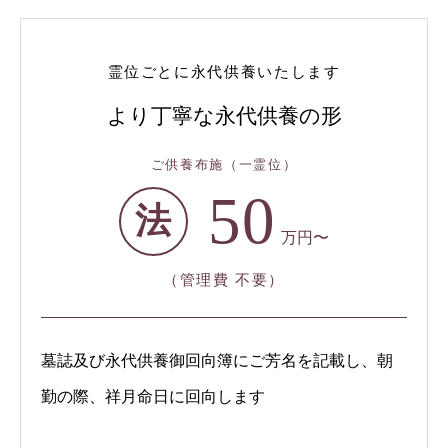
霊位ごとに永代供養いたします
より丁寧な永代供養の形
ご供養布施（一霊位）
50
法
万円〜
（管理費 不要）
墓誌及び永代供養御回向簿にご芳名を記載し、朝
勤の際、祥月命日に回向します