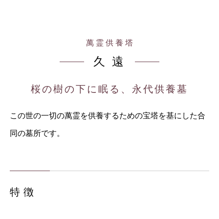
萬 霊 供 養 塔
久 遠
桜の樹の下に眠る、永代供養墓
この世の一切の萬霊を供養するための宝塔を基にした合
同の墓所です。
特 徴