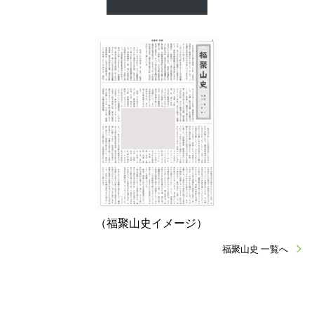
（福聚山史イメージ）
福聚山史 一覧へ