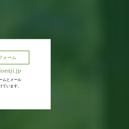
フォーム
oenji.jp
ームとメール
けています。