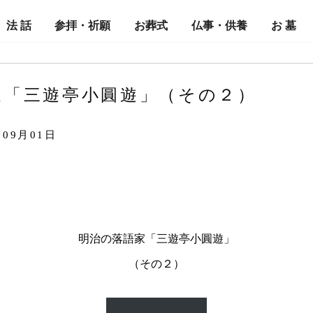
法 話
参拝・祈願
お葬式
仏事・供養
お 墓
家「三遊亭小圓遊」（その２）
 09月01日
明治の落語家「三遊亭小圓遊」
（その２）