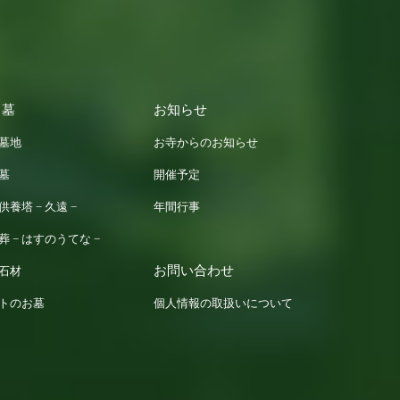
 墓
お知らせ
墓地
お寺からのお知らせ
墓
開催予定
供養塔 − 久遠 −
年間行事
葬 − はすのうてな −
お問い合わせ
石材
トのお墓
個人情報の取扱いについて