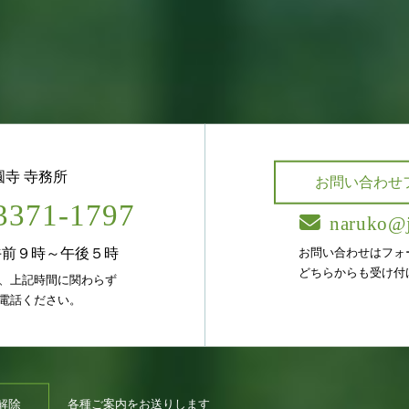
圓寺 寺務所
お問い合わせ
3371-1797
naruko@j
午前９時～午後５時
お問い合わせはフォ
どちらからも受け付
、上記時間に関わらず
電話ください。
解除
各種ご案内をお送りします