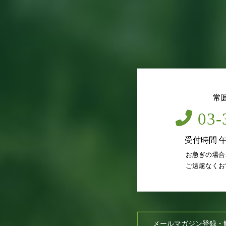
常
03-
受付時間 
お急ぎの場合
ご遠慮なくお
メールマガジン登録・