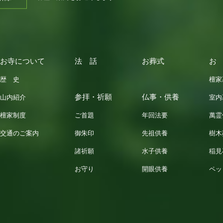
お寺について
法 話
お葬式
お
歴 史
檀家
参拝・祈願
仏事・供養
山内紹介
室内
檀家制度
ご首題
年回法要
萬霊
交通のご案内
御朱印
先祖供養
樹木
諸祈願
水子供養
稲見
お守り
開眼供養
ペッ