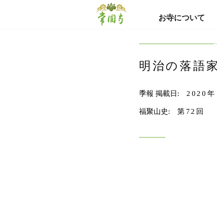
お寺について
明治の落語
季報 掲載日:
2020年
福聚山史:
第72回