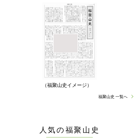
（福聚山史イメージ）
福聚山史 一覧へ
人気の福聚山史