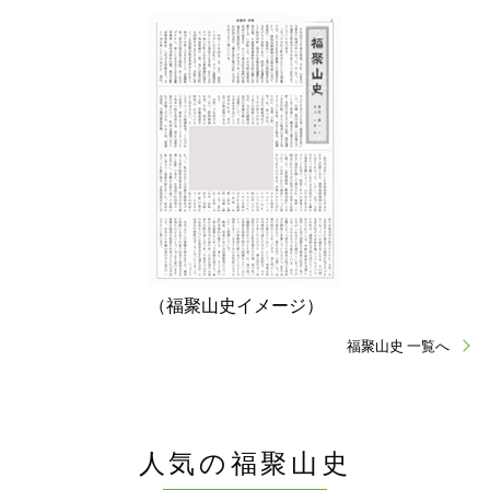
（福聚山史イメージ）
福聚山史 一覧へ
人気の福聚山史