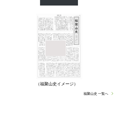
（福聚山史イメージ）
福聚山史 一覧へ