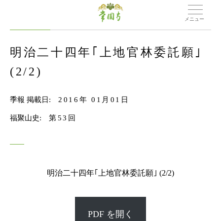
メニュー
明治二十四年｢上地官林委託願｣
(2/2)
季報 掲載日:
2016年 01月01日
福聚山史:
第53回
明治二十四年｢上地官林委託願｣ (2/2)
PDF を開く