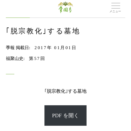
メニュー
｢脱宗教化｣する墓地
季報 掲載日:
2017年 01月01日
福聚山史:
第57回
｢脱宗教化｣する墓地
PDF を開く