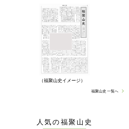
（福聚山史イメージ）
福聚山史 一覧へ
人気の福聚山史