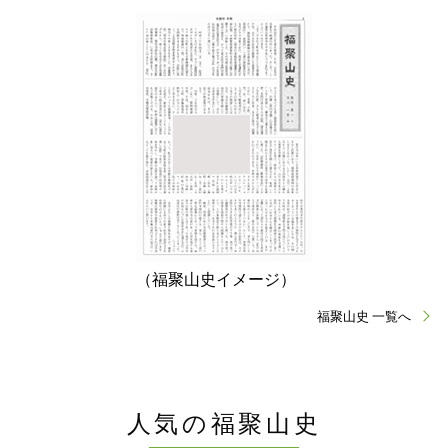
（福聚山史イメージ）
福聚山史 一覧へ
人気の福聚山史