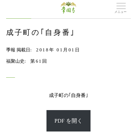
メニュー
成子町の｢自身番｣
季報 掲載日:
2018年 01月01日
福聚山史:
第61回
成子町の｢自身番｣
PDF を開く