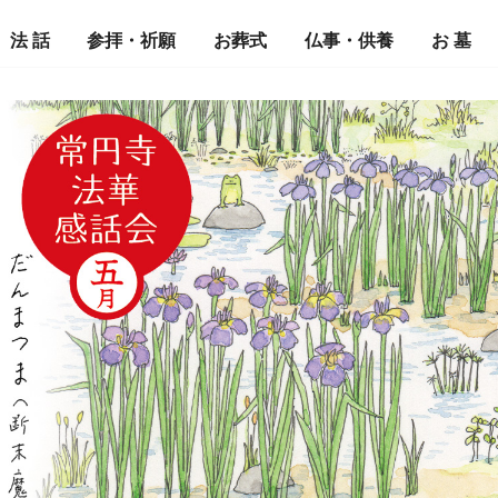
法 話
参拝・祈願
お葬式
仏事・供養
お 墓