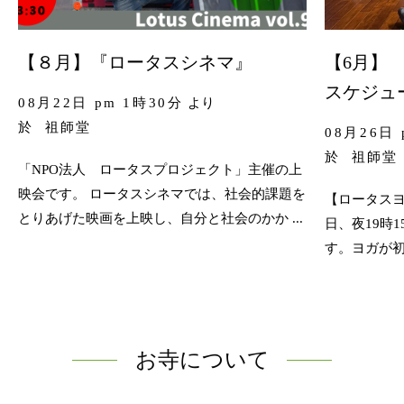
【８月】『ロータスシネマ』
【6月】 
スケジュ
08月22日 pm 1時30分
より
於
祖師堂
08月26日 
於
祖師堂
「NPO法人 ロータスプロジェクト」主催の上
映会です。 ロータスシネマでは、社会的課題を
【ロータスヨ
とりあげた映画を上映し、自分と社会のかか ...
日、夜19時
す。ヨガが初
お寺について