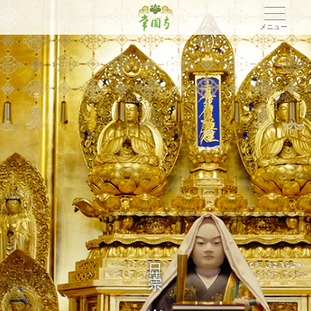
メニュー
日
蓮
宗
常
圓