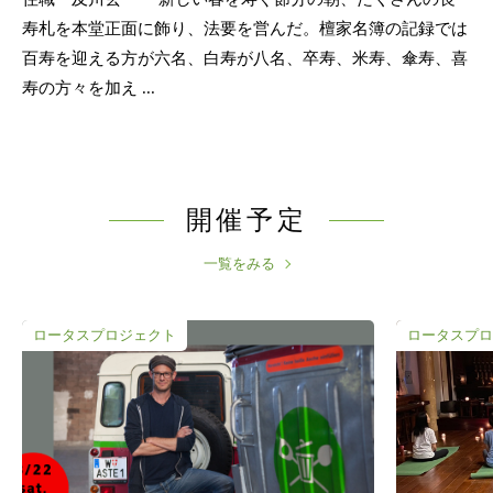
寿札を本堂正面に飾り、法要を営んだ。檀家名簿の記録では
百寿を迎える方が六名、白寿が八名、卒寿、米寿、傘寿、喜
寿の方々を加え ...
開催予定
一覧をみる
ロータスプロジェクト
ロータスプロ