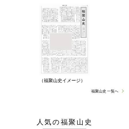
（福聚山史イメージ）
福聚山史 一覧へ
人気の福聚山史