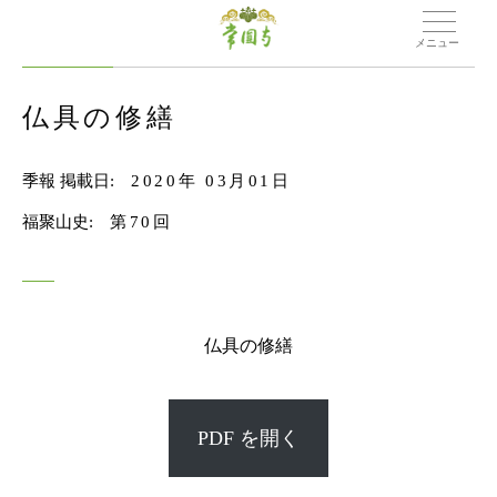
メニュー
仏具の修繕
季報 掲載日:
2020年 03月01日
福聚山史:
第70回
仏具の修繕
PDF を開く