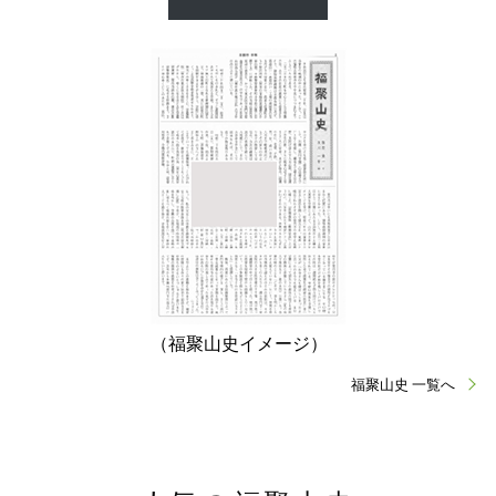
（福聚山史イメージ）
福聚山史 一覧へ