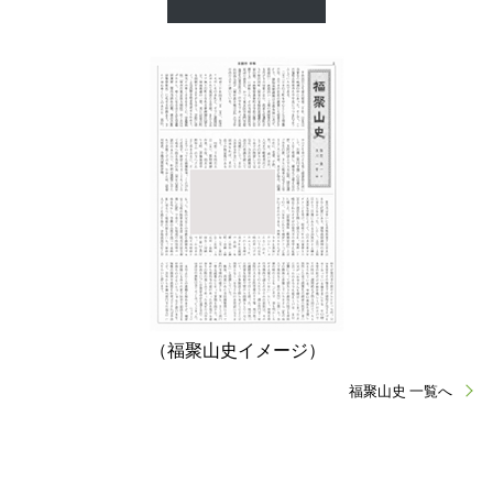
（福聚山史イメージ）
福聚山史 一覧へ