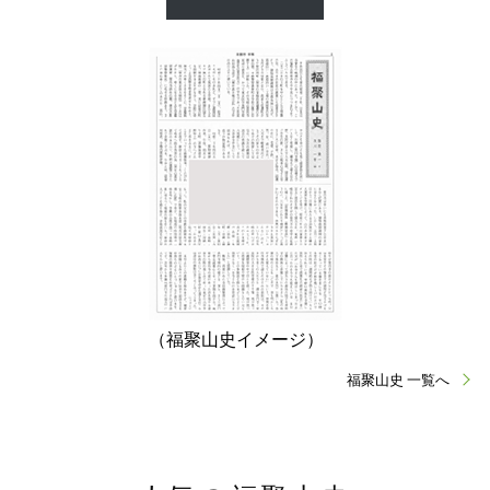
（福聚山史イメージ）
福聚山史 一覧へ