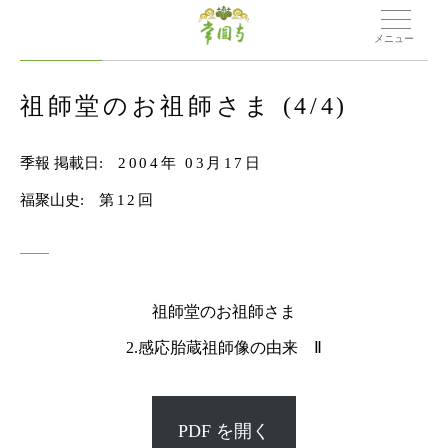
メニュー
祖師堂のお祖師さま (4/4)
季報 掲載日:
2004年 03月17日
福聚山史:
第12回
祖師堂のお祖師さま
2.感応胎蔵祖師像の由来 Ⅱ
PDF を開く