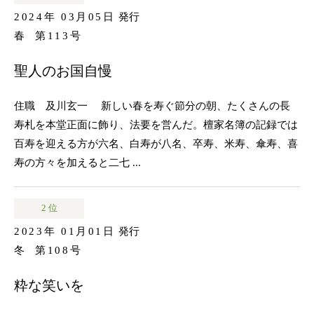
2024年 03月05日
発行
春
第113号
聖人のお国自慢
住職 及川玄一 新しい春を寿ぐ節分の朝、たくさんの長
寿札を本堂正面に飾り、法要を営んだ。檀家名簿の記録では
百寿を迎える方が六名、白寿が八名、卒寿、米寿、傘寿、喜
寿の方々を加えると二七 ...
2 位
2023年 01月01日
発行
冬
第108号
粋な笑いを