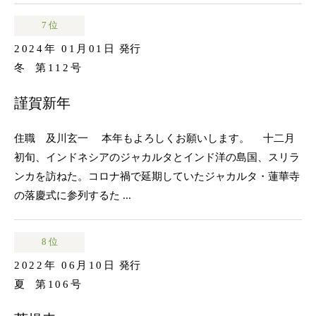
7 位
2024年 01月01日
発行
冬
第112号
謹賀新年
住職 及川玄一 本年もよろしくお願いします。 十二月
初旬、インドネシアのジャカルタとインド洋の島国、スリラ
ンカを訪ねた。コロナ禍で延期していたジャカルタ・蓮華寺
の落慶式に参列するた ...
8 位
2022年 06月10日
発行
夏
第106号