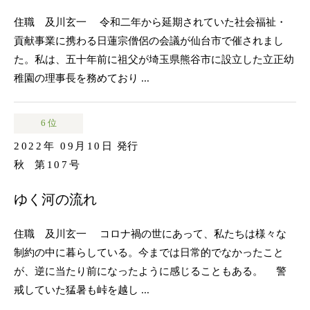
住職 及川玄一 令和二年から延期されていた社会福祉・
貢献事業に携わる日蓮宗僧侶の会議が仙台市で催されまし
た。私は、五十年前に祖父が埼玉県熊谷市に設立した立正幼
稚園の理事長を務めており ...
6 位
2022年 09月10日
発行
秋
第107号
ゆく河の流れ
住職 及川玄一 コロナ禍の世にあって、私たちは様々な
制約の中に暮らしている。今までは日常的でなかったこと
が、逆に当たり前になったように感じることもある。 警
戒していた猛暑も峠を越し ...