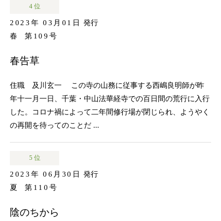
4 位
2023年 03月01日
発行
春
第109号
春告草
住職 及川玄一 この寺の山務に従事する西嶋良明師が昨
年十一月一日、千葉・中山法華経寺での百日間の荒行に入行
した。コロナ禍によって二年間修行場が閉じられ、ようやく
の再開を待ってのことだ ...
5 位
2023年 06月30日
発行
夏
第110号
陰のちから