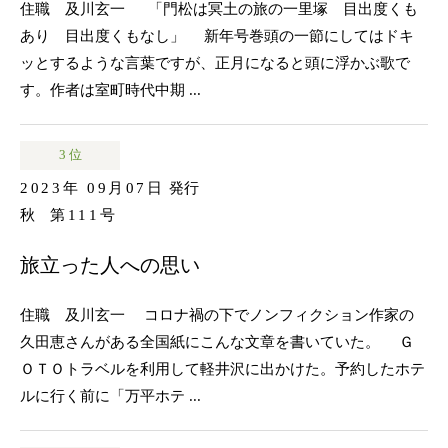
住職 及川玄一 「門松は冥土の旅の一里塚 目出度くも
あり 目出度くもなし」 新年号巻頭の一節にしてはドキ
ッとするような言葉ですが、正月になると頭に浮かぶ歌で
す。作者は室町時代中期 ...
3 位
2023年 09月07日
発行
秋
第111号
旅立った人への思い
住職 及川玄一 コロナ禍の下でノンフィクション作家の
久田恵さんがある全国紙にこんな文章を書いていた。 Ｇ
ＯＴＯトラベルを利用して軽井沢に出かけた。予約したホテ
ルに行く前に「万平ホテ ...