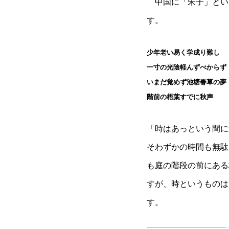
中国に「朱子」とい
す。
少年老い易く学成り難し

一寸の光陰軽んずべからず

いまだ覚めず池塘春草の夢

階前の梧葉すでに秋声
「時はあっという間に
そわずかの時間も無駄
も庭の階段の前にある
すが、時というものは
す。