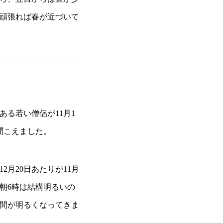
頑張れば春が近づいて
る若い僧侶が11月1
聞こえました。
月20日あたりが11月
の朝6時は結構明るいの
間が明るくなってきま