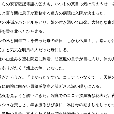
らの安否確認電話の答えも、いつもの茶目っ気は消えうせ「
っと言う間に息子が勤務する遠方の病院に入院が決まった。
の外孫がハンドルをとり、娘の付き添いで出発。大好きな東
張を乗せ北へとひた走る。
の私と同年で世を去った母の命日、しかも仏滅！」。暗いか
て」と気丈な明治の人だった母に祈る。
い山並みを望む院庭に到着。防護服の息子が目に入り、体の力
もありがたく「俎上の魚」となった。
ぎたろうか。「よかったですね、コロナじゃなくて」。天使
うに病院に向かい尿路感染症と診断され深い眠りに入る。
火を見ようと誘いにきた。院庭でのコロナ撲滅祈願花火だ。
ッシュな美しさ、轟き渡るひびきに、私は母の励ましをしっか
還暦の息子に支えられて見た花火は90代のエールとなった。