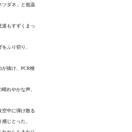
ネツダネ」と低温
北道もすずくまっ
げをふり切り、
が抜け、PCR検
の晴れやかな声。
夜空中に弾け散る
り感じとった。
これからもまわり