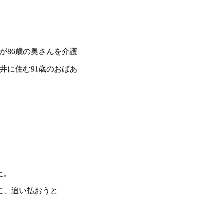
86歳の奥さんを介護
井に住む91歳のおばあ
た。
に、追い払おうと