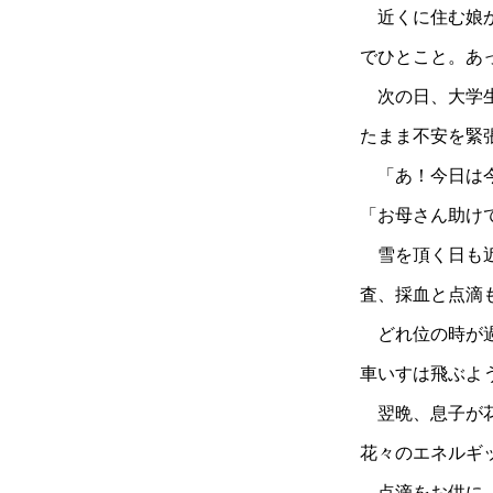
近くに住む娘か
でひとこと。あ
次の日、大学生
たまま不安を緊
「あ！今日は今
「お母さん助け
雪を頂く日も近
査、採血と点滴
どれ位の時が過
車いすは飛ぶよ
翌晩、息子が花
花々のエネルギ
点滴をお供に、