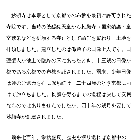
妙顕寺は本宗として京都での布教を最初に許可された
寺院です。当時の後醍醐天皇から勅願寺（国家鎮護・皇
室繁栄などを祈願する寺）として綸旨を賜わり、土地を
拝領しました。建立したのは孫弟子の日像上人です。日
蓮聖人が池上で臨終の床にあったとき、十三歳の日像が
都である京都での布教を託されました。爾来、少年日像
は師のご遺命を心に保ち続け、二十四歳のとき京都に向
けて旅立ちました。勅願を得るまでの道程は決して安易
なものではありませんでしたが、四十年の歳月を要して
妙顕寺が創建されました。
爾来七百年、栄枯盛衰、歴史を振り返れば京都中の