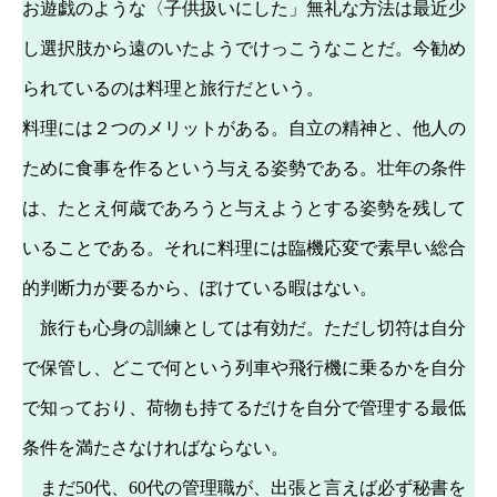
お遊戯のような〈子供扱いにした」無礼な方法は最近少
し選択肢から遠のいたようでけっこうなことだ。今勧め
られているのは料理と旅行だという。
料理には２つのメリットがある。自立の精神と、他人の
ために食事を作るという与える姿勢である。壮年の条件
は、たとえ何歳であろうと与えようとする姿勢を残して
いることである。それに料理には臨機応変で素早い総合
的判断力が要るから、ぼけている暇はない。
旅行も心身の訓練としては有効だ。ただし切符は自分
で保管し、どこで何という列車や飛行機に乗るかを自分
で知っており、荷物も持てるだけを自分で管理する最低
条件を満たさなければならない。
まだ50代、60代の管理職が、出張と言えば必ず秘書を