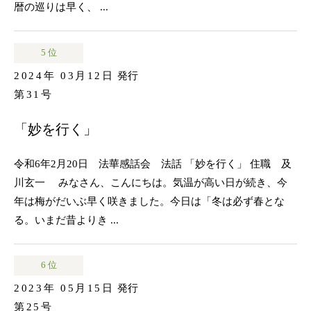
暦の巡りは早く、 ...
5 位
2024年 03月12日
発行
第31号
「妙を行く」
令和6年2月20日 法華感話会 法話 「妙を行く」 住職 及
川玄一 みなさん、こんにちは。気温が高い日が続き、今
年は梅がだいぶ早く咲きました。今日は「冬は必ず春とな
る。いまだ昔よりき ...
6 位
2023年 05月15日
発行
第25号